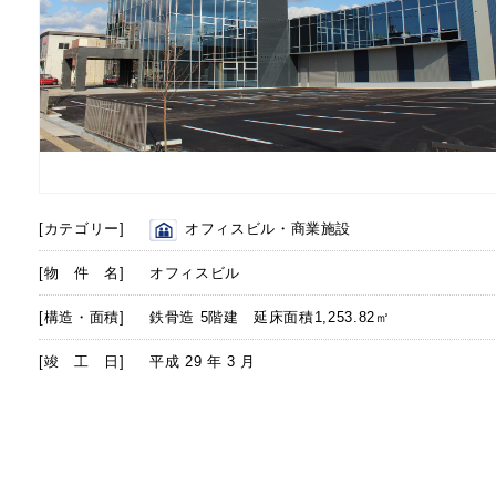
[カテゴリー]
オフィスビル・商業施設
[物 件 名]
オフィスビル
[構造・面積]
鉄骨造 5階建 延床面積1,253.82㎡
[竣 工 日]
平成 29 年 3 月