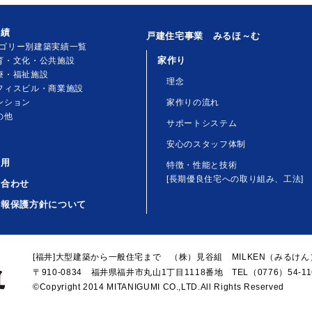
実績
戸建住宅事業 みるほ～む
ゴリー別建築実績一覧
家作り
育・文化・公共施設
療・福祉施設
理念
フィスビル・商業施設
ンション
家作りの流れ
の他
サポートシステム
安心のスタッフ体制
活用
特徴・性能と技術
[長期優良住宅への取り組み、工法]
い合わせ
情報保護方針について
[福井]大型建築から一般住宅まで （株）見谷組 MILKEN（みるけん
〒910-0834 福井県福井市丸山1丁目1118番地 TEL（0776）54-116
©Copyright 2014 MITANIGUMI CO.,LTD.All Rights Reserved