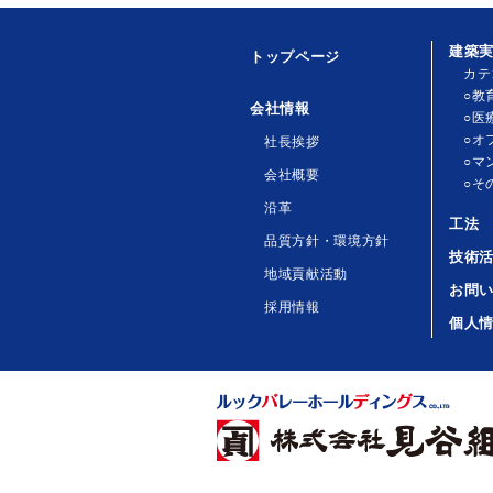
建築
トップページ
カテ
○教
会社情報
○医
○オ
社長挨拶
○マ
会社概要
○そ
沿革
工法
品質方針・環境方針
技術
地域貢献活動
お問
採用情報
個人