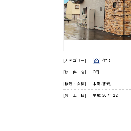
[カテゴリー]
住宅
[物 件 名]
O邸
[構造・面積]
木造2階建
[竣 工 日]
平成 30 年 12 月