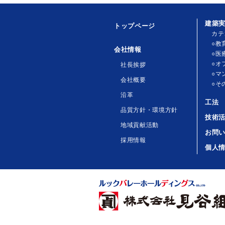
建築
トップページ
カテ
○教
会社情報
○医
○オ
社長挨拶
○マ
会社概要
○そ
沿革
工法
品質方針・環境方針
技術
地域貢献活動
お問
採用情報
個人