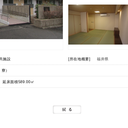
共施設
[所在地概要]
福井県
・寮）
 延床面積589.00㎡