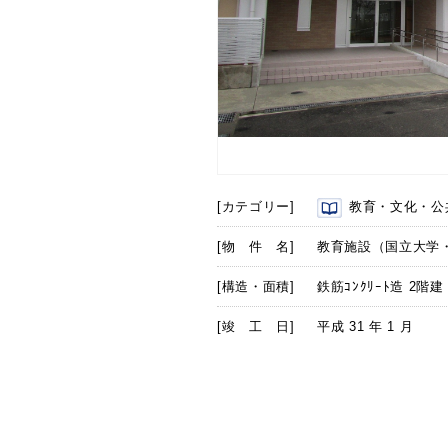
[カテゴリー]
教育・文化・公
[物 件 名]
教育施設（国立大学
[構造・面積]
鉄筋ｺﾝｸﾘｰﾄ造 2階建
[竣 工 日]
平成 31 年 1 月