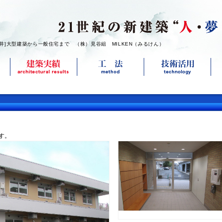
福井]大型建築から一般住宅まで （株）見谷組 MILKEN（みるけん）
す。