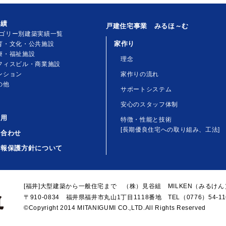
実績
戸建住宅事業 みるほ～む
ゴリー別建築実績一覧
家作り
育・文化・公共施設
療・福祉施設
理念
フィスビル・商業施設
ンション
家作りの流れ
の他
サポートシステム
安心のスタッフ体制
活用
特徴・性能と技術
[長期優良住宅への取り組み、工法]
い合わせ
情報保護方針について
[福井]大型建築から一般住宅まで （株）見谷組 MILKEN（みるけん
〒910-0834 福井県福井市丸山1丁目1118番地 TEL（0776）54-116
©Copyright 2014 MITANIGUMI CO.,LTD.All Rights Reserved