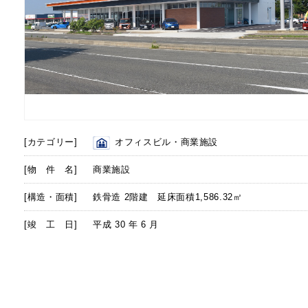
[カテゴリー]
オフィスビル・商業施設
[物 件 名]
商業施設
[構造・面積]
鉄骨造 2階建 延床面積1,586.32㎡
[竣 工 日]
平成 30 年 6 月