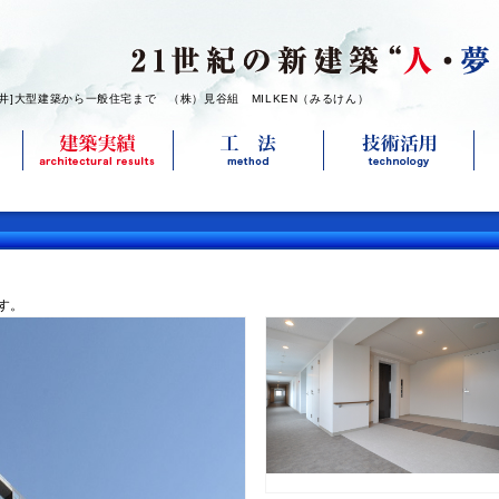
福井]大型建築から一般住宅まで （株）見谷組 MILKEN（みるけん）
す。