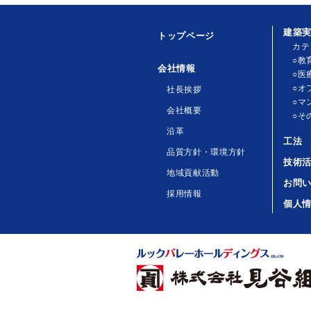
建築
トップページ
カテ
○教
会社情報
○医
○オ
社長挨拶
○マ
会社概要
○そ
沿革
工法
品質方針・環境方針
技術
地域貢献活動
お問
採用情報
個人