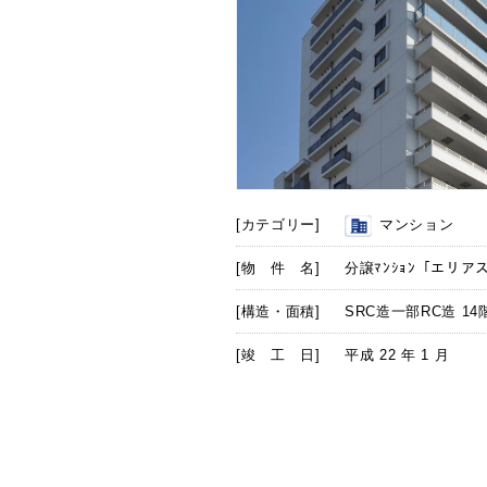
[カテゴリー]
マンション
[物 件 名]
分譲ﾏﾝｼｮﾝ「エリア
[構造・面積]
SRC造一部RC造 14
[竣 工 日]
平成 22 年 1 月