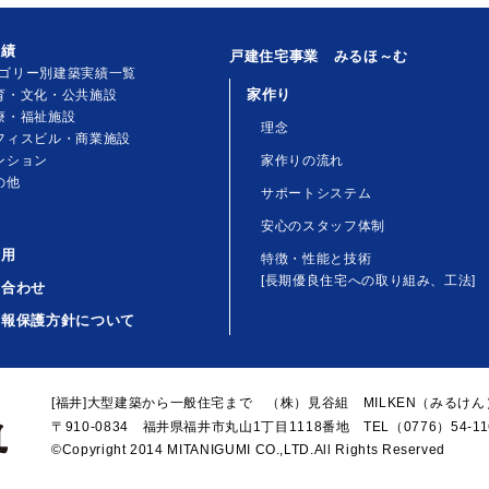
実績
戸建住宅事業 みるほ～む
ゴリー別建築実績一覧
家作り
育・文化・公共施設
療・福祉施設
理念
フィスビル・商業施設
ンション
家作りの流れ
の他
サポートシステム
安心のスタッフ体制
活用
特徴・性能と技術
[長期優良住宅への取り組み、工法]
い合わせ
情報保護方針について
[福井]大型建築から一般住宅まで （株）見谷組 MILKEN（みるけん
〒910-0834 福井県福井市丸山1丁目1118番地 TEL（0776）54-116
©Copyright 2014 MITANIGUMI CO.,LTD.All Rights Reserved