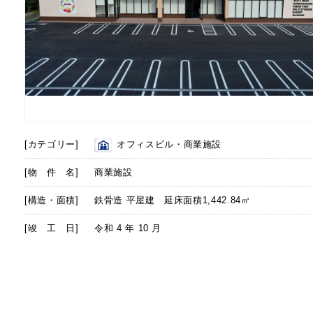
[カテゴリー]
オフィスビル・商業施設
[物 件 名]
商業施設
[構造・面積]
鉄骨造 平屋建 延床面積1,442.84㎥
[竣 工 日]
令和 4 年 10 月